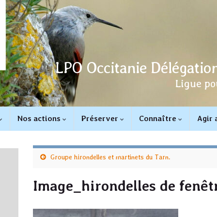
LPO Occitanie Délégation
Ligue po
Nos actions
Préserver
Connaître
Agir
Groupe hirondelles et martinets du Tarn.
Image_hirondelles de fenê
u