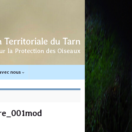
 Territoriale du Tarn
ur la Protection des Oiseaux
 avec nous
tre_001mod