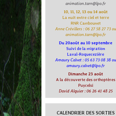
animation.tarn@lpo.fr
10, 11, 12, 13 ou 14 août
La nuit entre ciel et terre
RNR Cambounet
Anne Crévillers : 06 27 58 27 73 o
animation.tarn@lpo.fr
Du 20août au 10 septembre
Suivi de la migration
Laval-Roquecezière
Amaury Calvet : 05 63 73 08 38 o
amaury.calvet@lpo.fr
Dimanche 23 août
A la découverte des orthoptères
Puycelsi
David Alquier : 06 26 41 48 25
CALENDRIER DES SORTIES