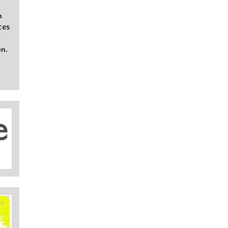
n
ces
on.