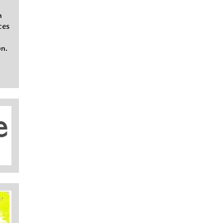
n
ces
on.