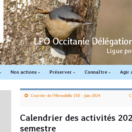
LPO Occitanie Délégation
Ligue po
Nos actions
Préserver
Connaître
Agir
Courrier de l’Hirondelle 150 – juin 2024
C
Calendrier des activités 2
semestre
u