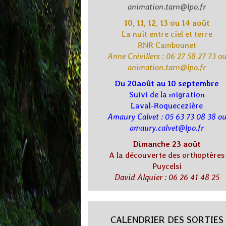
animation.tarn@lpo.fr
10, 11, 12, 13 ou 14 août
La nuit entre ciel et terre
RNR Cambounet
Anne Crévillers : 06 27 58 27 73 o
animation.tarn@lpo.fr
Du 20août au 10 septembre
Suivi de la migration
Laval-Roquecezière
Amaury Calvet : 05 63 73 08 38 o
amaury.calvet@lpo.fr
Dimanche 23 août
A la découverte des orthoptères
Puycelsi
David Alquier : 06 26 41 48 25
CALENDRIER DES SORTIES