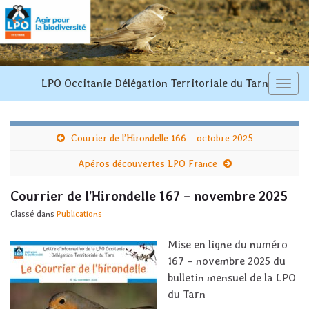
LPO Occitanie Délégation Territoriale du Tarn
Toggl
navi
Courrier de l’Hirondelle 166 – octobre 2025
Apéros découvertes LPO France
Courrier de l’Hirondelle 167 – novembre 2025
Classé dans
Publications
Mise en ligne du numéro
167 – novembre 2025 du
bulletin mensuel de la LPO
du Tarn