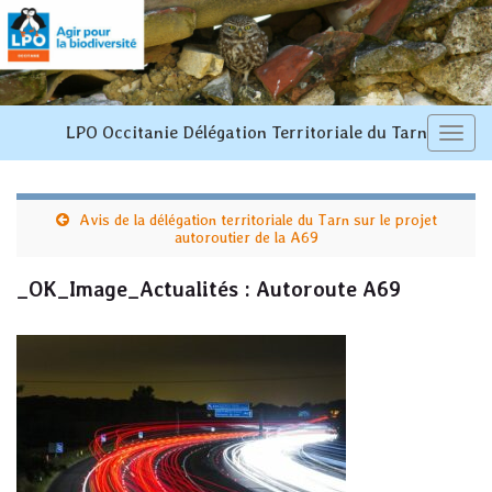
LPO Occitanie Délégation Territoriale du Tarn
Toggl
navi
Avis de la délégation territoriale du Tarn sur le projet
autoroutier de la A69
_OK_Image_Actualités : Autoroute A69