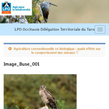
LPO Occitanie Délégation Territoriale du Tarn
Toggl
navi
Agriculture conventionnelle vs biologique : quels effets sur
le comportement des oiseaux ?
Image_Buse_001