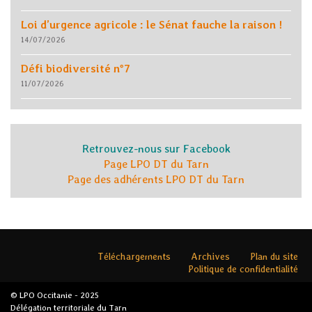
Loi d’urgence agricole : le Sénat fauche la raison !
14/07/2026
Défi biodiversité n°7
11/07/2026
Retrouvez-nous sur Facebook
Page LPO DT du Tarn
Page des adhérents LPO DT du Tarn
Téléchargements
Archives
Plan du site
Politique de confidentialité
© LPO Occitanie - 2025
Délégation territoriale du Tarn