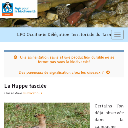
LPO Occitanie Délégation Territoriale du Tarn
Toggl
navi
Une alimentation saine et une production durable ne se
feront pas sans la biodiversité
Des panneaux de signalisation chez les oiseaux ?
La Huppe fasciée
Classé dans
Publications
Certains l’on
déjà observée
dans la
campagne