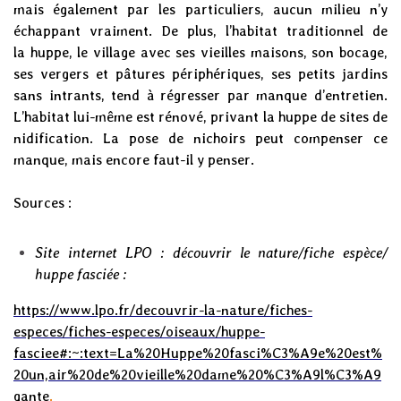
mais également par les particuliers, aucun milieu n’y
échappant vraiment. De plus, l’habitat traditionnel de
la
huppe
, le village avec ses vieilles maisons, son
bocage
,
ses vergers et pâtures périphériques, ses petits jardins
sans intrants, tend à régresser par manque d’entretien.
L’habitat lui-même est rénové, privant la
huppe
de sites de
nidification. La pose de nichoirs peut compenser ce
manque, mais encore faut-il y penser.
Sources :
Site internet LPO : découvrir le nature/fiche espèce/
huppe fasciée :
https://www.lpo.fr/decouvrir-la-nature/fiches-
especes/fiches-especes/oiseaux/huppe-
fasciee#:~:text=La%20Huppe%20fasci%C3%A9e%20est%
20un,air%20de%20vieille%20dame%20%C3%A9l%C3%A9
gante
.