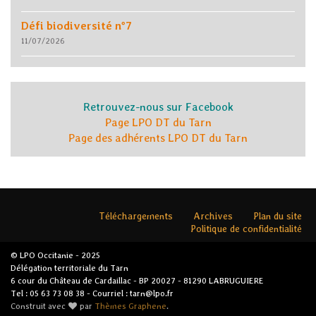
Défi biodiversité n°7
11/07/2026
Retrouvez-nous sur Facebook
Page LPO DT du Tarn
Page des adhérents LPO DT du Tarn
Téléchargements
Archives
Plan du site
Politique de confidentialité
© LPO Occitanie - 2025
Délégation territoriale du Tarn
6 cour du Château de Cardaillac - BP 20027 - 81290 LABRUGUIERE
Tel : 05 63 73 08 38 - Courriel : tarn@lpo.fr
Construit avec
par
Thèmes Graphene
.